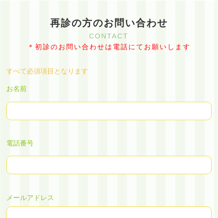
求人情報
RECRUIT
再診の方のお問い合わせ
院長・スタッフ紹介
CONTACT
STAFF
＊初診のお問い合わせは電話にてお願いします
初めての方へ
BEGINNER
費用について
すべて必須項目となります
PRICE
お名前
問い合わせ・プライバシーポリシー
CONTACT
リンク集
LINKS
ブログ
電話番号
BLOG
ニュース
NEWS
メールアドレス