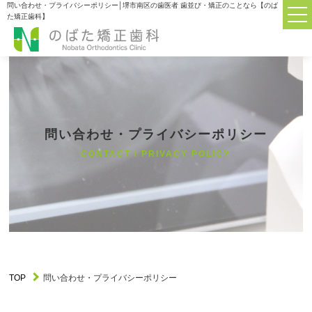
問い合わせ・プライバシーポリシー│堺市南区の歯医者 歯並び・矯正のことなら【のば
た矯正歯科】
TOP
TOP
当院について
ABOUT
診療科目
問い合わせ・プライバシーポリシー
MENU
CONTACT / PRIVACY POLICY
大人の矯正歯科について
ADULT
子供の矯正歯科について
CHILDREN
矯正器具について
APPLIANCES
TOP
問い合わせ・プライバシーポリシー
初めての方へのQ&A
Q&A