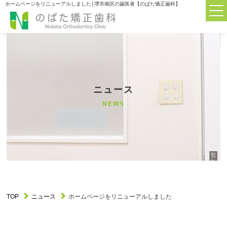
ホームページをリニューアルしました│堺市南区の歯医者【のばた矯正歯科】
TOP
TOP
当院について
ABOUT
ニュース
診療科目
MENU
NEWS
大人の矯正歯科について
ADULT
子供の矯正歯科について
CHILDREN
矯正器具について
APPLIANCES
TOP
ニュース
ホームページをリニューアルしました
初めての方へのQ&A
Q&A