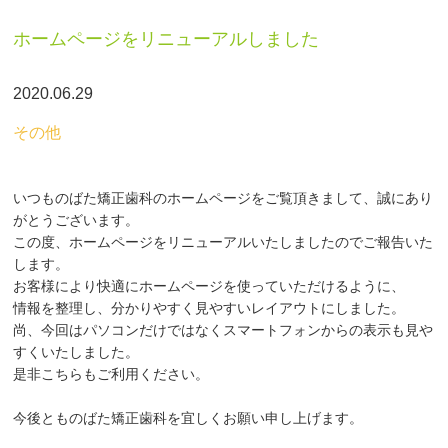
求人情報
RECRUIT
ホームページをリニューアルしました
院長・スタッフ紹介
STAFF
2020.06.29
初めての方へ
BEGINNER
その他
費用について
PRICE
問い合わせ・プライバシーポリシー
いつものばた矯正歯科のホームページをご覧頂きまして、誠にあり
CONTACT
がとうございます。
リンク集
この度、ホームページをリニューアルいたしましたのでご報告いた
LINKS
します。
ブログ
お客様により快適にホームページを使っていただけるように、
BLOG
情報を整理し、分かりやすく見やすいレイアウトにしました。
ニュース
尚、今回はパソコンだけではなくスマートフォンからの表示も見や
NEWS
すくいたしました。
是非こちらもご利用ください。
今後とものばた矯正歯科を宜しくお願い申し上げます。